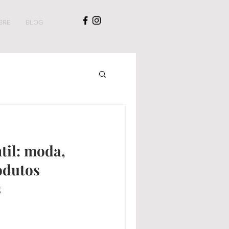
BRE
BLOG
til: moda,
odutos
s