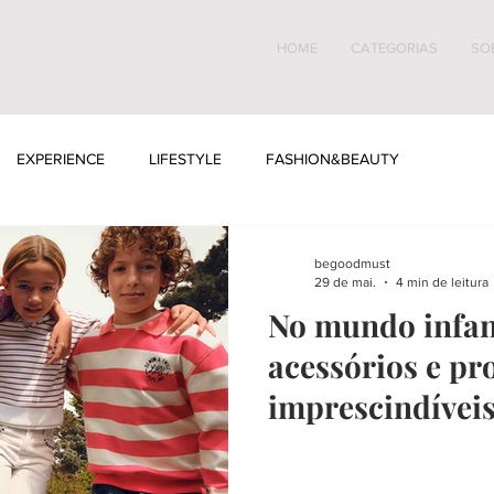
HOME
CATEGORIAS
SO
EXPERIENCE
LIFESTYLE
FASHION&BEAUTY
begoodmust
29 de mai.
4 min de leitura
No mundo infan
acessórios e pr
imprescindívei