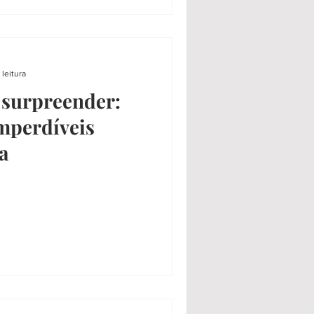
 leitura
 surpreender:
mperdíveis
a