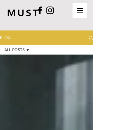
MUST
BLOG
ALL POSTS
ALL POSTS
TRAVEL
TASTE
EXPERIENCE
LIFESTYLE
FASHION&BEAUTY