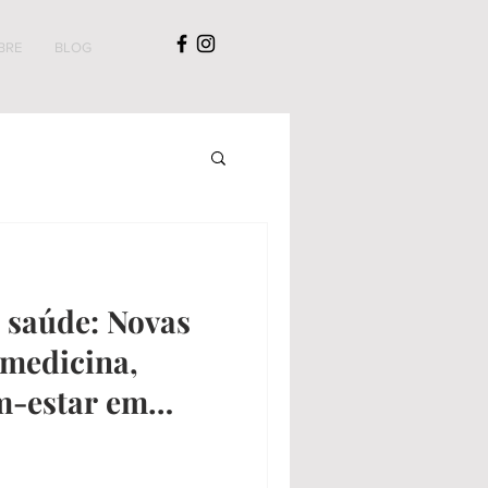
BRE
BLOG
 saúde: Novas
medicina,
m-estar em