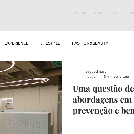
HOME
CATEGORIAS
SO
EXPERIENCE
LIFESTYLE
FASHION&BEAUTY
begoodmust
1 de jun.
3 min de leitura
Uma questão de
abordagens em 
prevenção e be
Lisboa