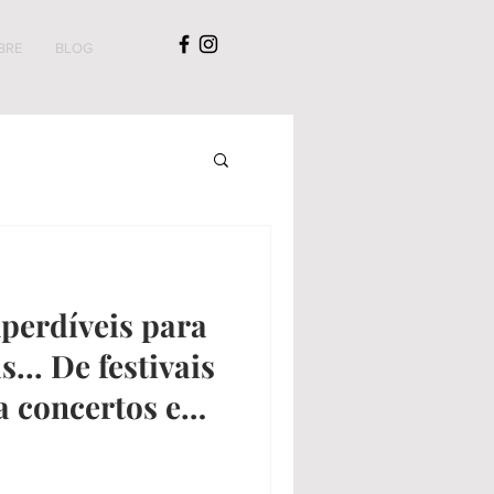
BRE
BLOG
perdíveis para
... De festivais
a concertos em
cais