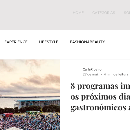
HOME
CATEGORIAS
SO
EXPERIENCE
LIFESTYLE
FASHION&BEAUTY
CarlaRibeiro
27 de mai.
4 min de leitura
8 programas im
os próximos dias
gastronómicos 
castelos e musi
emocionantes