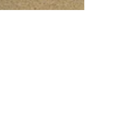
Must Edição
3 de jun. de 2025
4 min de leitura
Obrigatório usar na praia!