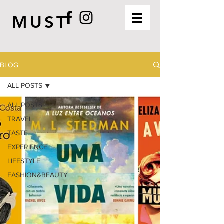
MUST
BLOG
ALL POSTS
ALL POSTS
TRAVEL
TASTE
EXPERIENCE
LIFESTYLE
FASHION&BEAUTY