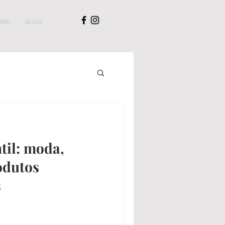
BRE
BLOG
til: moda,
odutos
s