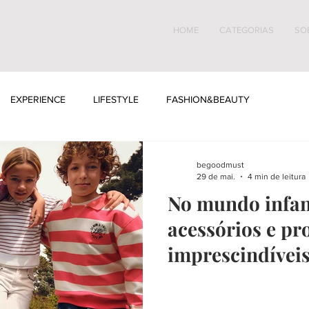
HOME
CATEGORIAS
SO
EXPERIENCE
LIFESTYLE
FASHION&BEAUTY
begoodmust
29 de mai.
4 min de leitura
No mundo infan
acessórios e pr
imprescindívei