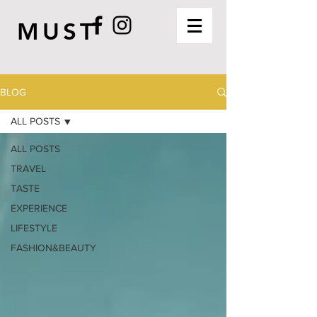
MUST
BLOG
ALL POSTS
ALL POSTS
TRAVEL
TASTE
EXPERIENCE
LIFESTYLE
FASHION&BEAUTY