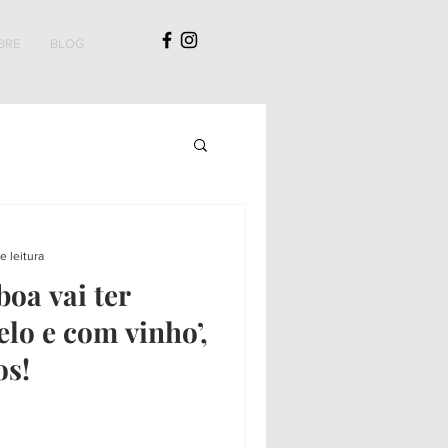
BRE
BLOG
e leitura
boa vai ter
elo e com vinho’,
os!