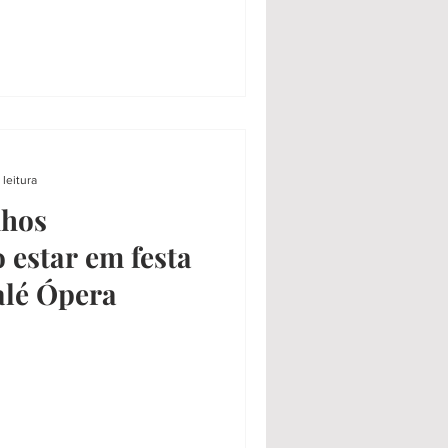
 leitura
nhos
 estar em festa
alé Ópera