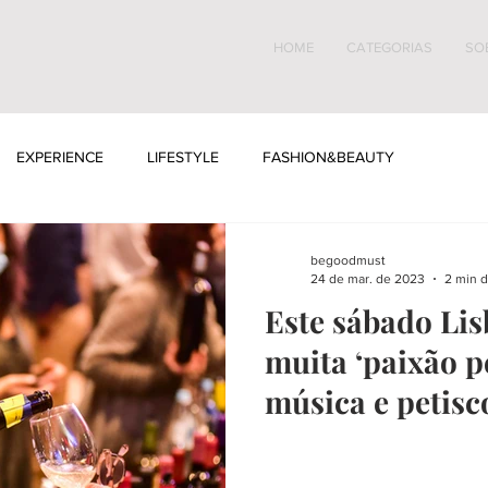
HOME
CATEGORIAS
SO
EXPERIENCE
LIFESTYLE
FASHION&BEAUTY
begoodmust
24 de mar. de 2023
2 min d
Este sábado Lis
muita ‘paixão p
música e petisc