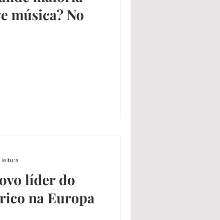
ve música? No
 leitura
vo líder do
trico na Europa