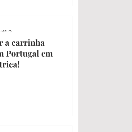
 leitura
r a carrinha
m Portugal em
trica!