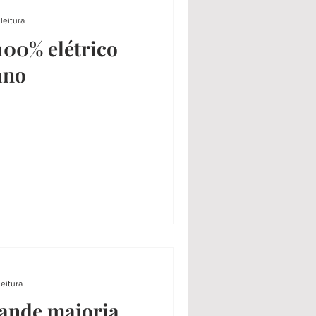
leitura
100% elétrico
ano
leitura
rande maioria