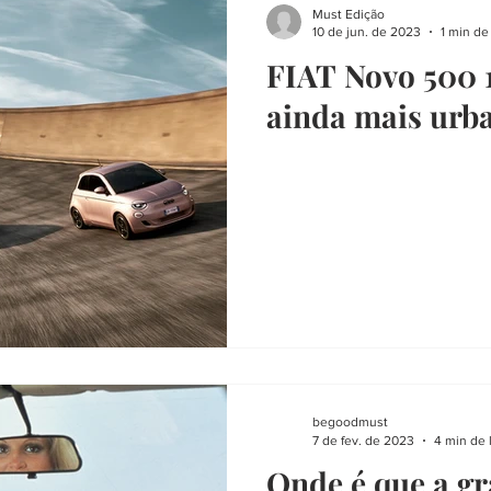
Must Edição
10 de jun. de 2023
1 min de 
FIAT Novo 500 
ainda mais urb
begoodmust
7 de fev. de 2023
4 min de 
Onde é que a g