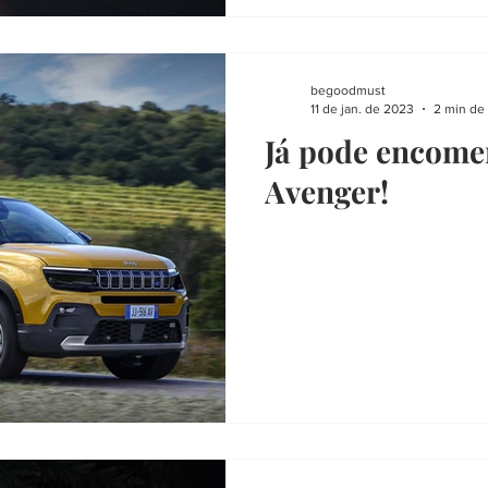
begoodmust
11 de jan. de 2023
2 min de 
Já pode encome
Avenger!