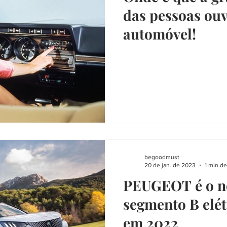
das pessoas ou
automóvel!
begoodmust
20 de jan. de 2023
1 min de
PEUGEOT é o no
segmento B elé
em 2022