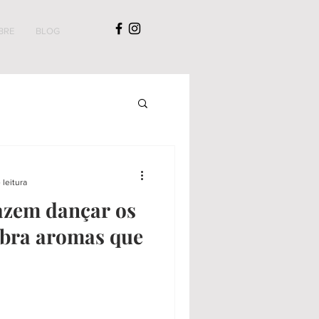
BRE
BLOG
 leitura
azem dançar os
ubra aromas que