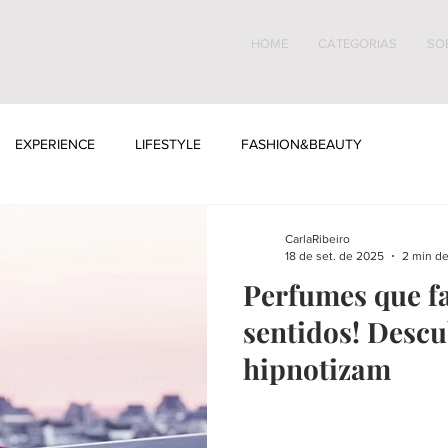
HOME
CATEGORIAS
SO
EXPERIENCE
LIFESTYLE
FASHION&BEAUTY
CarlaRibeiro
18 de set. de 2025
2 min de
Perfumes que f
sentidos! Desc
hipnotizam