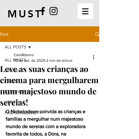
MUST
Post
ALL POSTS
CarlaRibeiro
ALL POSTS
30 de set. de 2025
2 min de leitura
Leve as suas crianças ao
TRAVEL
cinema para mergulharem
TASTE
num majestoso mundo de
EXPERIENCE
sereias!
LIFESTYLE
O Nickelodeon convida as crianças e 
FASHION&BEAUTY
famílias a mergulhar num majestoso 
mundo de sereias com a exploradora 
favorita de todos, a Dora, na 