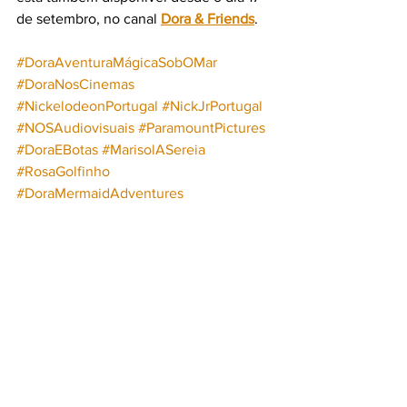
de setembro, no canal 
Dora & Friends
.
#DoraAventuraMágicaSobOMar
#DoraNosCinemas
#NickelodeonPortugal
#NickJrPortugal
#NOSAudiovisuais
#ParamountPictures
#DoraEBotas
#MarisolASereia
#RosaGolfinho
#DoraMermaidAdventures
#Dora25Anos
#CinemaInfantil
#Estreias2025
#FilmesParaCrianças
#ExperiênciaDeCinema
#ItMustBeGood
NOS Audiovisuais
Nick Jr
podcast Dora
filmes para crianças 2025
estreias outubro 2025
Dora nos cinemas
cinema infantil Portugal
Dora Aventura Mágica Sob o Mar
Marisol a Sereia
Dora e Botas
Rosa golfinho
Paramount Pictures
série Youtube Dora
Nickelodeon Portugal
Dora 25º aniversário
experiência de cinema familiar