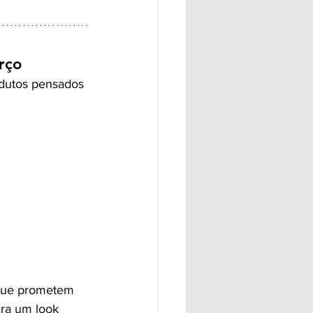
rço
dutos pensados 
que prometem 
ara um look 