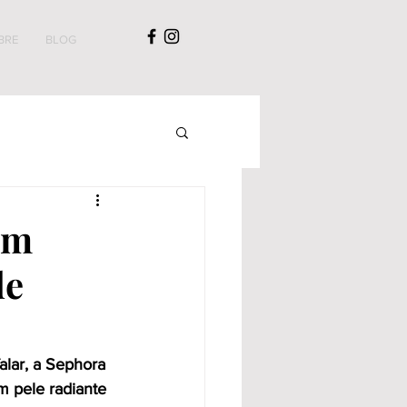
BRE
BLOG
om
de
alar, a Sephora 
m pele radiante 