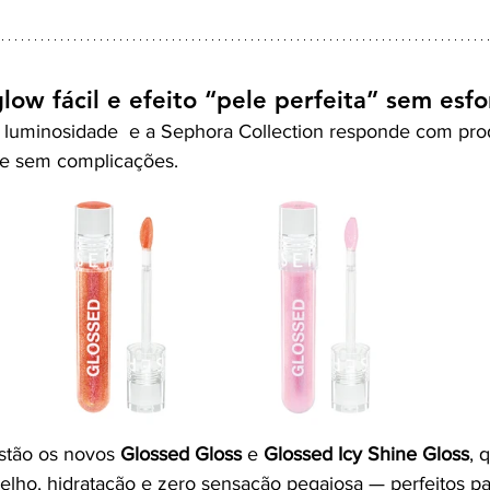
ow fácil e efeito “pele perfeita” sem esfo
 luminosidade  e a Sephora Collection responde com pro
 e sem complicações.
stão os novos 
Glossed Gloss
 e 
Glossed Icy Shine Gloss
, 
pelho, hidratação e zero sensação pegajosa — perfeitos p