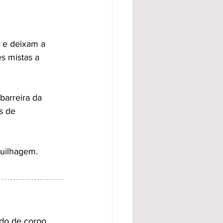
 e deixam a 
es mistas a 
barreira da 
s de 
quilhagem.
do de corpo.