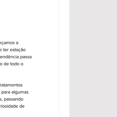
meçamos a 
 ter estação 
tendência passa 
o de todo o 
ratamentos 
 para algumas 
s, passando 
riosidade de 