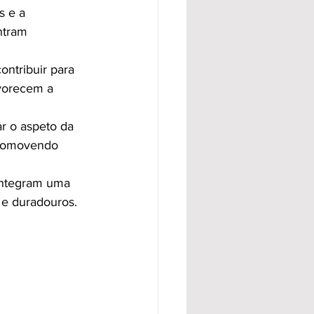
s e a 
ntram 
ontribuir para 
avorecem a 
 o aspeto da 
 promovendo 
integram uma 
 e duradouros.