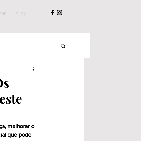
BRE
BLOG
Os
este
ça, melhorar o 
ial que pode 