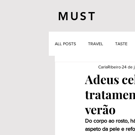
MUST
ALL POSTS
TRAVEL
TASTE
CarlaRibeiro
24 de j
Adeus cel
tratament
verão
Do corpo ao rosto, h
aspeto da pele e ref