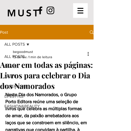
MUST
Post
ALL POSTS
begoodmust
ALL POSTS
13 de fev.
1 min de leitura
Amor em todas as páginas:
TRAVEL
Livros para celebrar o Dia
TASTE
dos Namorados
EXPERIENCE
Neste Dia dos Namorados, o Grupo 
LIFESTYLE
Porto Editora reúne uma seleção de 
FASHION&BEAUTY
livros que celebra as múltiplas formas 
de amar, da paixão arrebatadora aos 
laços que se constroem em silêncio, em 
narrativas que convidam à partilha, à 