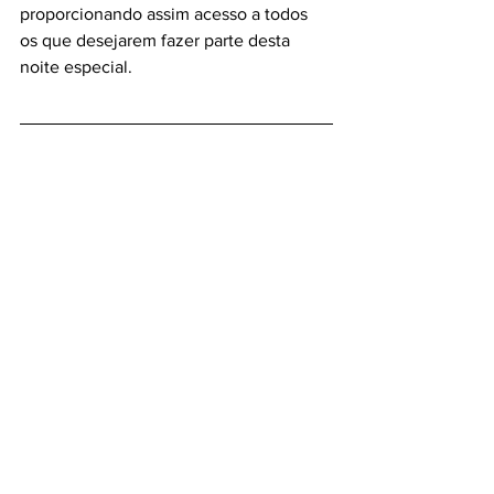
proporcionando assim acesso a todos 
os que desejarem fazer parte desta 
noite especial.
Restaurante: Ozzie Steakhouse (para os 
apreciadores de carne)
Conhecido por sua proposta 