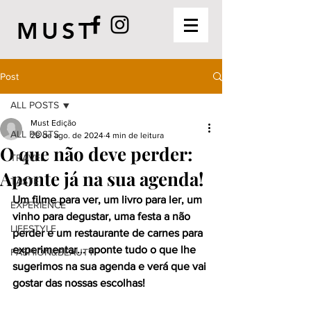
MUST
Post
ALL POSTS
Must Edição
ALL POSTS
28 de ago. de 2024
4 min de leitura
O que não deve perder:
TRAVEL
Aponte já na sua agenda!
TASTE
Um filme para ver, um livro para ler, um 
EXPERIENCE
vinho para degustar, uma festa a não 
LIFESTYLE
perder e um restaurante de carnes para 
experimentar... aponte tudo o que lhe 
FASHION&BEAUTY
sugerimos na sua agenda e verá que vai 
gostar das nossas escolhas!