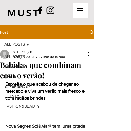
MUST
Post
ALL POSTS
Must Edição
ALL POSTS
3 de jul. de 2025
2 min de leitura
Bebidas que combinam
TRAVEL
com o verão!
TASTE
Espreite o que acabou de chegar ao 
EXPERIENCE
mercado e viva um verão mais fresco e 
LIFESTYLE
com muitos brindes!
FASHION&BEAUTY
Nova Sagres Sol&Mar® tem  uma pitada 