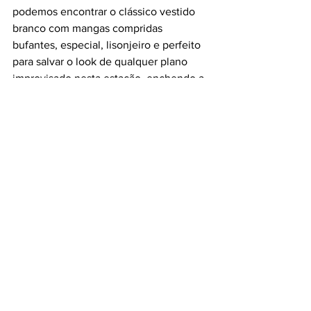
podemos encontrar o clássico vestido 
branco com mangas compridas 
bufantes, especial, lisonjeiro e perfeito 
para salvar o look de qualquer plano 
improvisado nesta estação, enchendo a 
nossa imagem de frescura e vitalidade.
Vestido comprido com bordado da KIABI. 
PVP: 35 € // Vestido midi com aberturas 
laterais da KIABI. PVP: 29 €
#must
#itmustbegood
#bordadosuiço
#look
#moda
#estilo
#roupa
#KIABI