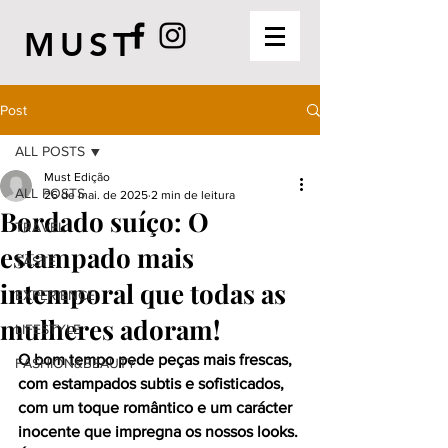
MUST
Post
ALL POSTS
Must Edição
ALL POSTS
26 de mai. de 2025
2 min de leitura
Bordado suíço: O
TRAVEL
estampado mais
TASTE
intemporal que todas as
EXPERIENCE
mulheres adoram!
LIFESTYLE
O bom tempo pede peças mais frescas, 
FASHION&BEAUTY
com estampados subtis e sofisticados, 
com um toque romântico e um carácter 
inocente que impregna os nossos looks. 