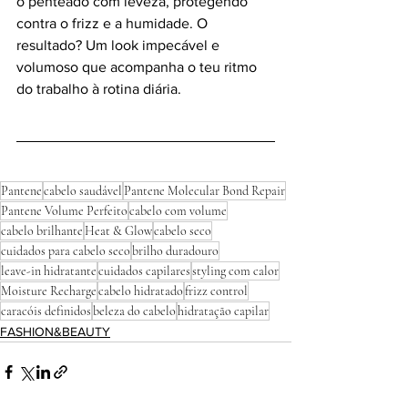
o penteado com leveza, protegendo 
contra o frizz e a humidade. O 
resultado? Um look impecável e 
volumoso que acompanha o teu ritmo 
do trabalho à rotina diária.
Pantene
cabelo saudável
Pantene Molecular Bond Repair
Pantene Volume Perfeito
cabelo com volume
cabelo brilhante
Heat & Glow
cabelo seco
cuidados para cabelo seco
brilho duradouro
leave-in hidratante
cuidados capilares
styling com calor
Moisture Recharge
cabelo hidratado
frizz control
caracóis definidos
beleza do cabelo
hidratação capilar
FASHION&BEAUTY