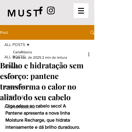
MUST
Post
ALL POSTS
CarlaRibeiro
ALL POSTS
8 de out. de 2025
2 min de leitura
Brilho e hidratação sem
TRAVEL
esforço: pantene
TASTE
transforma o calor no
EXPERIENCE
aliado do seu cabelo
LIFESTYLE
Diga adeus ao cabelo seco! A 
FASHION&BEAUTY
Pantene apresenta a nova linha 
Moisture Recharge, que hidrata 
intensamente e dá brilho duradouro.