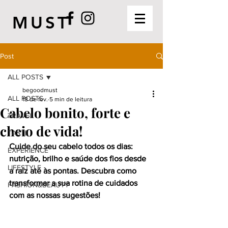
MUST
Post
ALL POSTS
begoodmust
ALL POSTS
18 de fev.
5 min de leitura
Cabelo bonito, forte e
TRAVEL
cheio de vida!
TASTE
Cuide do seu cabelo todos os dias: 
EXPERIENCE
nutrição, brilho e saúde dos fios desde 
LIFESTYLE
a raiz até às pontas. Descubra como 
transformar a sua rotina de cuidados 
FASHION&BEAUTY
com as nossas sugestões!