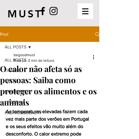
MUST
Post
ALL POSTS
begoodmust
ALL POSTS
8 de jul.
3 min de leitura
O calor não afeta só as
TRAVEL
pessoas: Saiba como
TASTE
proteger os alimentos e os
EXPERIENCE
animais
LIFESTYLE
As temperaturas elevadas fazem cada 
FASHION&BEAUTY
vez mais parte dos verões em Portugal 
e os seus efeitos vão muito além do 
desconforto. O calor extremo pode 