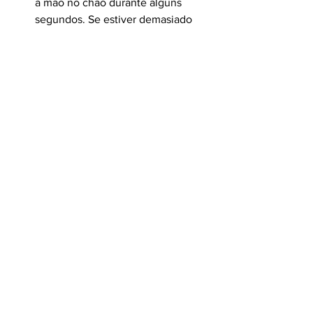
a mão no chão durante alguns 
segundos. Se estiver demasiado 
quente para si, também estará para 
o seu cão.
Optar por percursos com sombra
, 
relva ou terra, evitando superfícies 
expostas ao sol.
Recorrer a botas ou protetores 
plantares
, quando não for possível 
evitar o contacto com pavimento 
quente.
Inspecionar as patas após o 
passeio
 e aplicar bálsamos 
hidratantes específicos para manter 
as almofadas plantares protegidas.
Estar atento a sinais de 
queimadura
, como vermelhidão, 
bolhas, dificuldade em caminhar ou 
lambedura persistente das patas. 