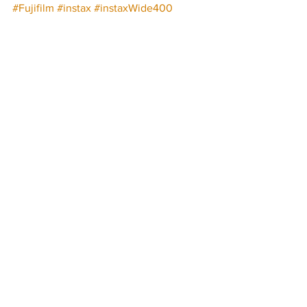
#Fujifilm
#instax
#instaxWide400
#instaxminiLiPlay
#novidade
#fotografia
#MatchaGreen
#MistyWhite
#DeepBronze
#tecnologia
#inovação
#USBtipoC
#disponibilidade
Fujifilm
instax
EXPERIENCE
LIFESTYLE
Ver tudo
Posts recentes