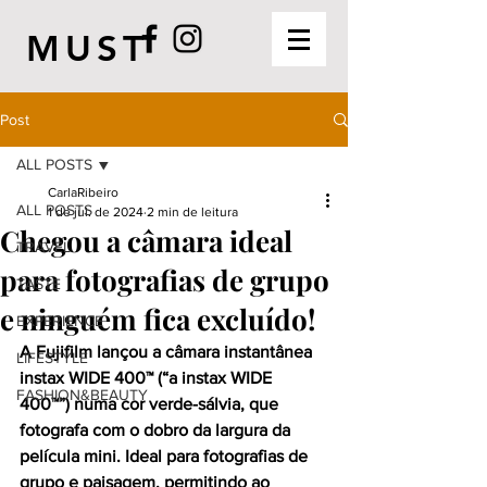
MUST
Post
ALL POSTS
CarlaRibeiro
ALL POSTS
1 de jul. de 2024
2 min de leitura
Chegou a câmara ideal
TRAVEL
para fotografias de grupo
TASTE
e ninguém fica excluído!
EXPERIENCE
A Fujifilm lançou a câmara instantânea 
LIFESTYLE
instax WIDE 400™ (“a instax WIDE 
FASHION&BEAUTY
400™”) numa cor verde-sálvia, que 
fotografa com o dobro da largura da 
película mini. Ideal para fotografias de 
grupo e paisagem, permitindo ao 