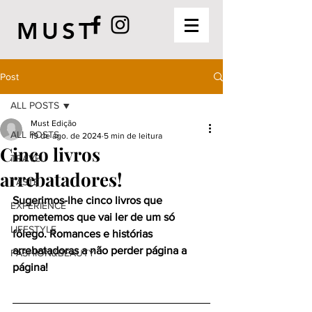
MUST
Post
ALL POSTS
Must Edição
ALL POSTS
19 de ago. de 2024
5 min de leitura
Cinco livros
TRAVEL
arrebatadores!
TASTE
Sugerimos-lhe cinco livros que 
EXPERIENCE
prometemos que vai ler de um só 
LIFESTYLE
fôlego. Romances e histórias 
arrebatadoras a não perder página a 
FASHION&BEAUTY
página!