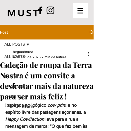
MUST
Post
ALL POSTS
begoodmust
ALL POSTS
4 de set. de 2025
2 min de leitura
Coleção de roupa da Terra
TRAVEL
Nostra é um convite a
TASTE
desfrutar mais da natureza
EXPERIENCE
para ser mais feliz !
LIFESTYLE
Inspirada no icónico 
cow print
 e no 
FASHION&BEAUTY
espírito livre das pastagens açorianas, a 
Happy Cowllection 
leva para a rua a 
mensagem da marca: “O que faz bem às 