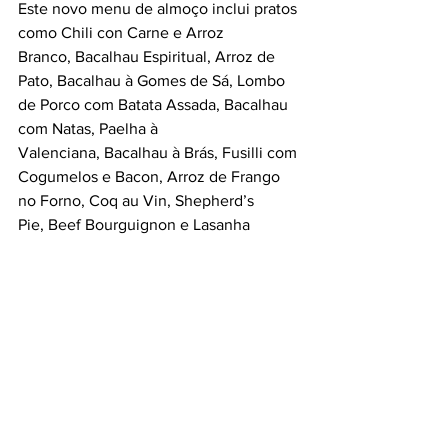
Este novo menu de almoço inclui pratos 
como Chili con Carne e Arroz 
Branco, Bacalhau Espiritual, Arroz de 
Pato, Bacalhau à Gomes de Sá, Lombo 
de Porco com Batata Assada, Bacalhau 
com Natas, Paelha à 
Valenciana, Bacalhau à Brás, Fusilli com 
Cogumelos e Bacon, Arroz de Frango 
no Forno, Coq au Vin, Shepherd’s 
Pie, Beef Bourguignon e Lasanha 
Vegan.
Também existe uma ampla seleção 
de donuts, muffins, bagels, sandes e 
outros produtos de pastelaria que 
podem ser servidos em regime de 
take-away — o Seventh Brunch 
pretende facilitar e ser um porto 