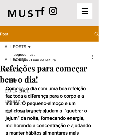
MUST
Post
ALL POSTS
begoodmust
ALL POSTS
14 de jan.
3 min de leitura
Refeições para começar
TRAVEL
bem o dia!
TASTE
Começar o dia com uma boa refeição 
EXPERIENCE
faz toda a diferença para o corpo e a 
LIFESTYLE
mente. O pequeno-almoço e um 
delicioso brunch ajudam a  “quebrar o 
FASHION&BEAUTY
jejum” da noite, fornecendo energia, 
melhorando a concentração e ajudando 
a manter hábitos alimentares mais 