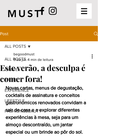
MUST
Post
ALL POSTS
begoodmust
ALL POSTS
9 de jul.
4 min de leitura
Este verão, a desculpa é
TRAVEL
comer fora!
TASTE
Novas cartas, menus de degustação, 
EXPERIENCE
cocktails de assinatura e conceitos 
LIFESTYLE
gastronómicos renovados convidam a 
sair de casa e a explorar diferentes 
FASHION&BEAUTY
experiências à mesa, seja para um 
almoço descontraído, um jantar 
especial ou um brinde ao pôr do sol.