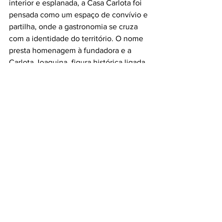
interior e esplanada, a Casa Carlota foi 
pensada como um espaço de convívio e 
partilha, onde a gastronomia se cruza 
com a identidade do território. O nome 
presta homenagem à fundadora e a 
Carlota Joaquina, figura histórica ligada 
à região. Carla Pavolak, também 
responsável pela Taverna das Marias, 
reforça assim a aposta em conceitos 
distintos, estando já previstos novos 
projetos para os próximos meses.
Capítulo tem novos pratos e 
cocktails de assinatura