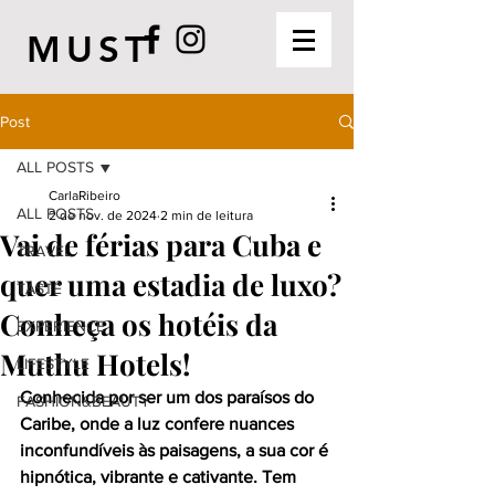
MUST
Post
ALL POSTS
CarlaRibeiro
ALL POSTS
2 de nov. de 2024
2 min de leitura
Vai de férias para Cuba e
TRAVEL
quer uma estadia de luxo?
TASTE
Conheça os hotéis da
EXPERIENCE
Muthu Hotels!
LIFESTYLE
Conhecida por ser um dos paraísos do 
FASHION&BEAUTY
Caribe, onde a luz confere nuances 
inconfundíveis às paisagens, a sua cor é 
hipnótica, vibrante e cativante. Tem 