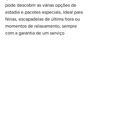
pode descobrir as várias opções de 
estadia e pacotes especiais, ideal para 
férias, escapadelas de última hora ou 
momentos de relaxamento, sempre 
com a garantia de um serviço 
excepcional.
Premiados com o World Luxury 
Hotels Awards em 2023, os Hotéis 
Muthu em Cuba são a opção 
número um para famílias, casais e 
empresas que pensam na ilha como 
o seu destino ideal.
#must
#itmustbegood
#Cuba
#MuthuHotels
#ViagemDeSonho
#Luxo
#Caribe
#Turismo
#PraiasParadisiacas