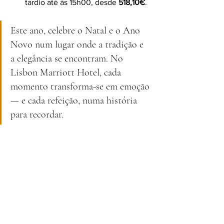
tardio até às 15h00, desde 
518,10€
.
Este ano, celebre o Natal e o Ano 
Novo num lugar onde a tradição e 
a elegância se encontram. No 
Lisbon Marriott Hotel, cada 
momento transforma-se em emoção 
— e cada refeição, numa história 
para recordar.
Reservas:
 21 723 55 16
lisbon@marriotthotels.com