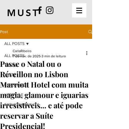
MUST
Post
ALL POSTS
CarlaRibeiro
ALL POSTS
7 de nov. de 2025
3 min de leitura
Passe o Natal ou o
TRAVEL
Réveillon no Lisbon
TASTE
Marriott Hotel com muita
EXPERIENCE
magia, glamour e iguarias
LIFESTYLE
irresistíveis... e até pode
FASHION&BEAUTY
reservar a Suíte
Presidencial!