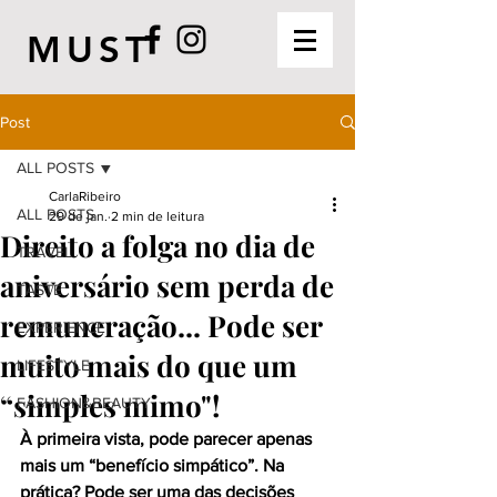
MUST
Post
ALL POSTS
CarlaRibeiro
ALL POSTS
29 de jan.
2 min de leitura
Direito a folga no dia de
TRAVEL
aniversário sem perda de
TASTE
remuneração... Pode ser
EXPERIENCE
muito mais do que um
LIFESTYLE
“simples mimo"!
FASHION&BEAUTY
À primeira vista, pode parecer apenas 
mais um “benefício simpático”. Na 
prática? Pode ser uma das decisões 