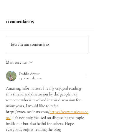
11 comentários
Antes de embarcar,
Vista as cores d
Escreva um comentário
descubra o que o pode
clube e garanta 
ajudar a viajar melhor
estádio
Mais recente
Freddie Arthur
23 de set. de 2024
Amazing information. I really enjoyed reading 
this thread and discussion by the people. As 
someone who is involved in this discussion for 
many years, I would like to refer 
https://www.m16cars.com/
https://www.m16cars.co
m/
 . It's not only focused on discussing the topic 
inside out but also helful for others. Hope 
everybody enjoys reading the blog.