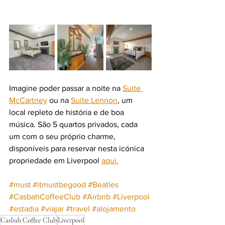
Imagine poder passar a noite na 
Suite 
McCartney
 ou na 
Suite Lennon
, um 
local repleto de história e de boa 
música. São 5 quartos privados, cada 
um com o seu próprio charme, 
disponíveis para reservar nesta icónica 
propriedade em Liverpool 
aqui
.
#must
#itmustbegood
#Beatles
#
CasbahCoffeeClub 
#Airbnb
#Liverpool
#estadia
#viajar
#travel
#alojamento
Casbah Coffee Club
Liverpool