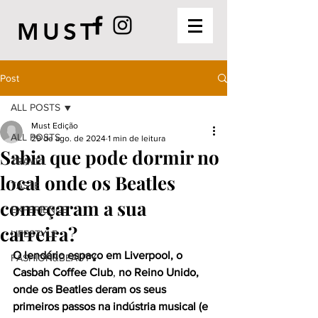
MUST
Post
ALL POSTS
Must Edição
ALL POSTS
29 de ago. de 2024
1 min de leitura
Sabia que pode dormir no
TRAVEL
local onde os Beatles
TASTE
começaram a sua
EXPERIENCE
carreira?
LIFESTYLE
O lendário espaço em Liverpool, 
o 
FASHION&BEAUTY
Casbah Coffee Club
, 
no Reino Unido, 
onde os Beatles deram os seus 
primeiros passos na indústria musical (e 