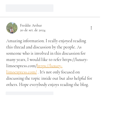
Curtir
Responder
Freddie Arthur
20 de set. de 2024
Amazing information. I really enjoyed reading 
this thread and discussion by the people. As 
someone who is involved in this discussion for 
many years, I would like to refer https://luxury-
limoexpress.com/
https://luxury-
limoexpress.com/
 . It's not only focused on 
discussing the topic inside out but also helpful for 
others. Hope everybody enjoys reading the blog.
Curtir
Responder
Freddie Arthur
18 de set. de 2024
Amazing information. I really enjoyed reading 
this thread and discussion by the people. As 