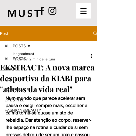
MUST
Post
ALL POSTS
begoodmust
ALL POSTS
12 de fev.
2 min de leitura
EKSTRACT: A nova marca
TRAVEL
desportiva da KIABI para
TASTE
"atletas da vida real"
EXPERIENCE
Num mundo que parece acelerar sem 
LIFESTYLE
pausa e exigir sempre mais, escolher a 
FASHION&BEAUTY
calma torna-se quase um ato de 
rebeldia. Dar atenção ao corpo, reservar-
lhe espaço na rotina e cuidar de si sem 
pressas deixou de ser um luxo e passou 