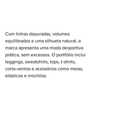
Com linhas depuradas, volumes 
equilibrados e uma silhueta natural, a 
marca apresenta uma moda desportiva 
prática, sem excessos. O portfólio inclui 
leggings, sweatshirts, tops, t-shirts, 
corta-ventos e acessórios como meias, 
elásticos e mochilas. 
A paleta de cores dinâmica e atual 
adiciona frescura ao guarda-roupa sem 
perder a ligação com o quotidiano.
Fotos: cortesia da marca
#must
#itmustbegood
#EKSTRACT