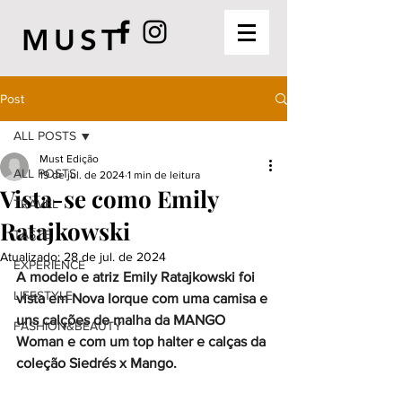
MUST
Post
ALL POSTS
Must Edição
ALL POSTS
19 de jul. de 2024
1 min de leitura
Vista-se como Emily
TRAVEL
Ratajkowski
TASTE
Atualizado:
28 de jul. de 2024
EXPERIENCE
A modelo e atriz Emily Ratajkowski foi 
LIFESTYLE
vista em Nova Iorque com uma camisa e 
uns calções de malha da MANGO 
FASHION&BEAUTY
Woman e com um top halter e calças da 
coleção Siedrés x Mango. 