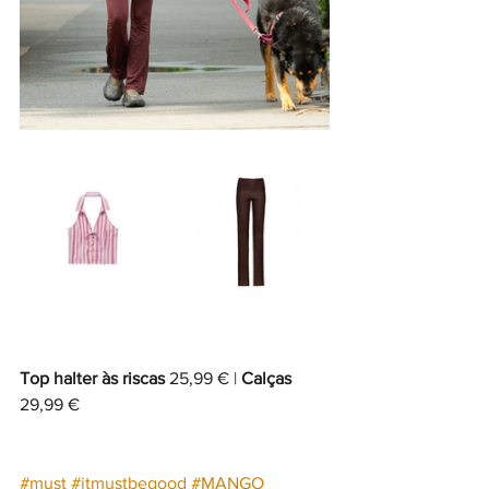
Top halter às riscas 
25,99 € | 
Calças 
29,99 €
#must
#itmustbegood
 #
MANGO 