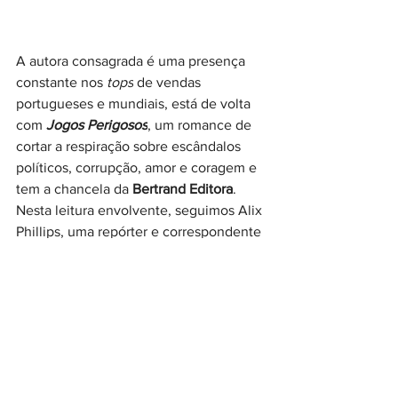
A autora consagrada é uma presença 
constante nos 
tops
 de vendas 
portugueses e mundiais, está de volta 
com 
Jogos Perigosos
, um romance de 
cortar a respiração sobre escândalos 
políticos, corrupção, amor e coragem e 
tem a chancela da 
Bertrand Editora
.
Nesta leitura envolvente, seguimos Alix 
Phillips, uma repórter e correspondente 
televisiva destemida que vive para 
perseguir a verdade — mesmo quando 
esta pode colocar tudo em risco. 
Movida pela paixão pelo jornalismo e 
pela procura incansável pela justiça, 
Alix mergulha num perigoso escândalo 
que envolve o vice-presidente dos 