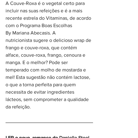
A Couve-Roxa é o vegetal certo para 
incluir nas suas refeições e é 
a mais 
recente estrela do Vitaminas, de acordo 
com o Programa Boas Escolhas 
By Mariana Abecasis. 
A 
nutricionista sugere 
o delicioso wrap de 
frango e couve-roxa, que contém 
alface, couve-roxa, frango, cenoura e 
manga. E o melhor? Pode ser 
temperado com molho de mostarda e 
mel! Esta sugestão não contém lactose, 
o que a torna perfeita para quem 
necessita de evitar ingredientes 
lácteos, sem comprometer a qualidade 
da refeição.
LER o novo  romance de 
Danielle Steel