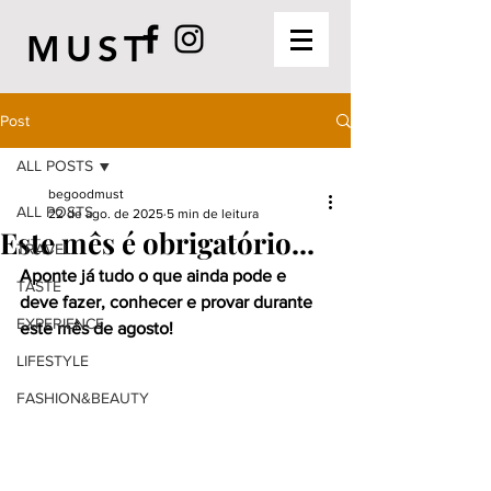
MUST
Post
ALL POSTS
begoodmust
ALL POSTS
22 de ago. de 2025
5 min de leitura
Este mês é obrigatório...
TRAVEL
Aponte já tudo o que ainda pode e 
TASTE
deve fazer, conhecer e provar durante 
EXPERIENCE
este mês de agosto!
LIFESTYLE
FASHION&BEAUTY