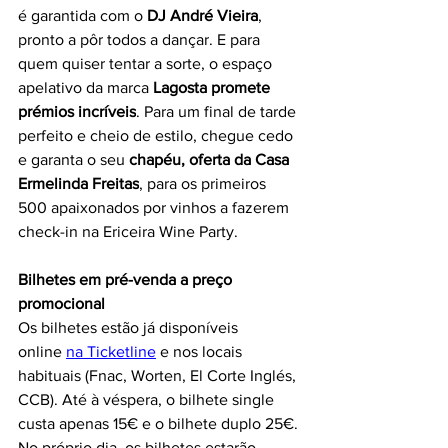
é garantida com o 
DJ André Vieira
, 
pronto a pôr todos a dançar. E para 
quem quiser tentar a sorte, o espaço 
apelativo da marca 
Lagosta promete 
prémios incríveis
. Para um final de tarde 
perfeito e cheio de estilo, chegue cedo 
e garanta o seu 
chapéu, oferta da Casa 
Ermelinda Freitas
, para os primeiros 
500 apaixonados por vinhos a fazerem 
check-in na Ericeira Wine Party.
Bilhetes em pré-venda a preço 
promocional
Os bilhetes estão já disponíveis 
online 
na Ticketline
 e nos locais 
habituais (Fnac, Worten, El Corte Inglés, 
CCB). Até à véspera, o bilhete single 
custa apenas 15€ e o bilhete duplo 25€. 
No próprio dia, os bilhetes estarão 