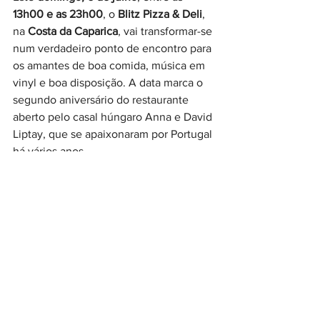
13h00 e as 23h00
, o 
Blitz Pizza & Deli
, 
na 
Costa da Caparica
, vai transformar-se 
num verdadeiro ponto de encontro para 
os amantes de boa comida, música em 
vinyl e boa disposição. A data marca o 
segundo aniversário do restaurante 
aberto pelo casal húngaro Anna e David 
Liptay, que se apaixonaram por Portugal 
há vários anos.
Neste dia especial, o Blitz Pizza & Deli 
recebe o pop-up 
“David & Marin’s 
Delicious Kebab”
, um projeto que dura 
há 3 anos e junta 
David e Marin 
Colomés
 (chefe de cozinha e um dos 
fundadores do restaurante Alfredo), 
com os seus kebabs artesanais feitos 
com 
pão flat caseiro
, 
molhos originais
, 