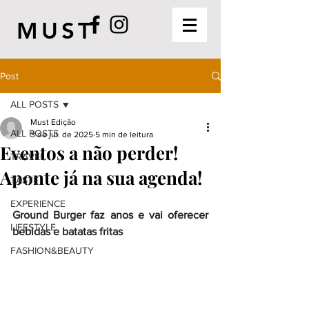
MUST
Post
ALL POSTS
Must Edição
ALL POSTS
3 de jul. de 2025
5 min de leitura
Eventos a não perder!
TRAVEL
Aponte já na sua agenda!
TASTE
EXPERIENCE
Ground Burger faz anos e vai oferecer 
LIFESTYLE
bebidas e batatas fritas
FASHION&BEAUTY