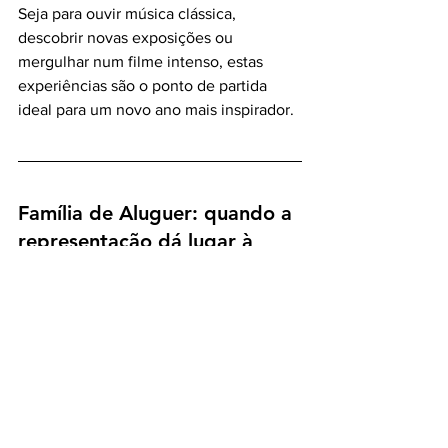
Seja para ouvir música clássica, 
descobrir novas exposições ou 
mergulhar num filme intenso, estas 
experiências são o ponto de partida 
ideal para um novo ano mais inspirador.
Família de Aluguer: quando a 
representação dá lugar à 
ligação humana
https://youtu.be/pzc2mdX9pSw?
si=tTZ35bshVGMWiHrE