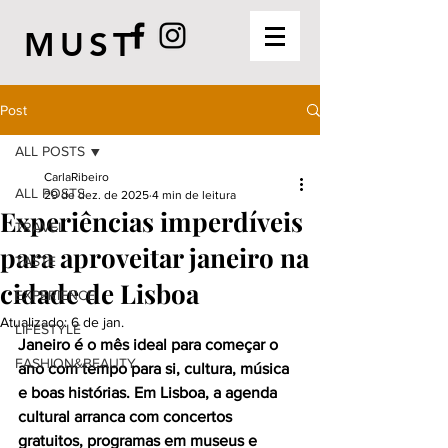
MUST
Post
ALL POSTS
CarlaRibeiro
ALL POSTS
29 de dez. de 2025
4 min de leitura
Experiências imperdíveis
TRAVEL
para aproveitar janeiro na
TASTE
cidade de Lisboa
EXPERIENCE
Atualizado:
6 de jan.
LIFESTYLE
Janeiro é o mês ideal para começar o 
FASHION&BEAUTY
ano com tempo para si, cultura, música 
e boas histórias. Em Lisboa, a agenda 
cultural arranca com concertos 
gratuitos, programas em museus e 