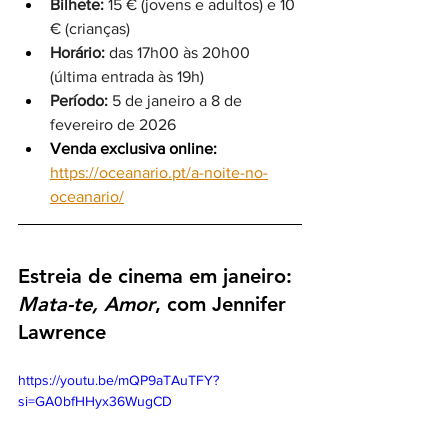
Bilhete:
 15 € (jovens e adultos) e 10 
€ (crianças)
Horário:
 das 17h00 às 20h00 
(última entrada às 19h)
Período:
 5 de janeiro a 8 de 
fevereiro de 2026
Venda exclusiva online:
https://oceanario.pt/a-noite-no-
oceanario/
Estreia de cinema em janeiro: 
Mata-te, Amor
, com Jennifer 
Lawrence
https://youtu.be/mQP9aTAuTFY?
si=GA0bfHHyx36WugCD