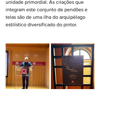
unidade primordial. As criações que 
integram este conjunto de pendões e 
telas são de uma ilha do arquipélago 
estilístico diversificado do pintor.
Ambrósio Ferreira
, pintor, desenhador e 
calígrafo, nasceu em 1951 em Castelo 
Branco. Nesta cidade, viveu a infância e 
adolescência. Após o serviço militar 