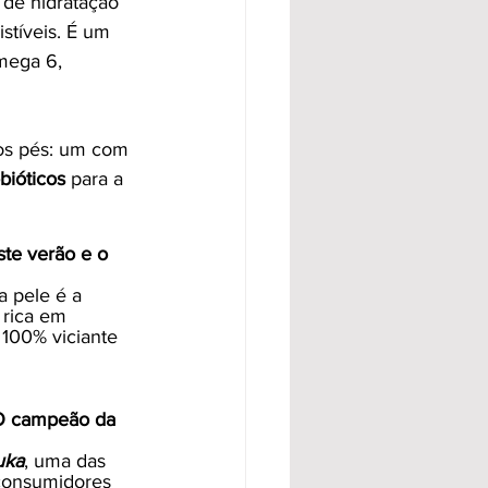
 de hidratação 
stíveis. É um 
mega 6, 
aos pés: um com 
bióticos
 para a 
te verão e o 
 pele é a 
 rica em 
 100% viciante 
 O campeão da 
uka
, uma das 
 consumidores 