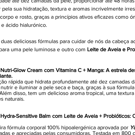
dade até dez camadas da pele, proporcionar até 48 horas
 pela sua hidratação, textura e aromas incrivelmente irresi
corpo e rosto, graças a princípios ativos eficazes como ó
e ácido hialurónico. 
 duas deliciosas fórmulas para cuidar de nós da cabeça 
 para uma pele luminosa e outro com 
Leite de Aveia e Pro
Nutri-Glow Cream com Vitamina C + Manga: A estrela des
ante.
ão rápida que hidrata profundamente até dez camadas da
 nutrir e iluminar a pele seca e baça, graças à sua fórmula
Além disso, tem um delicioso aroma tropical, uma textura
s naturais.
Hydra-Sensitive Balm com Leite de Aveia + Probióticos:
eira fórmula corporal 100% hipoalergénica aprovada por 
Y
izadas e apreciadas pelas consumidoras. Testada em 800