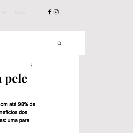
BRE
BLOG
 pele
com até 98% de 
nefícios dos 
as: uma para 