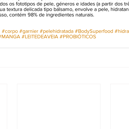
dos os fototipos de pele, géneros e idades (a partir dos tr
a textura delicada tipo bálsamo, envolve a pele, hidratan
sso, contém 98% de ingredientes naturais.
d
#corpo
#garnier
#pelehidratada
#BodySuperfood
#hidr
#MANGA
#LEITEDEAVEIA
#PROBIÓTICOS