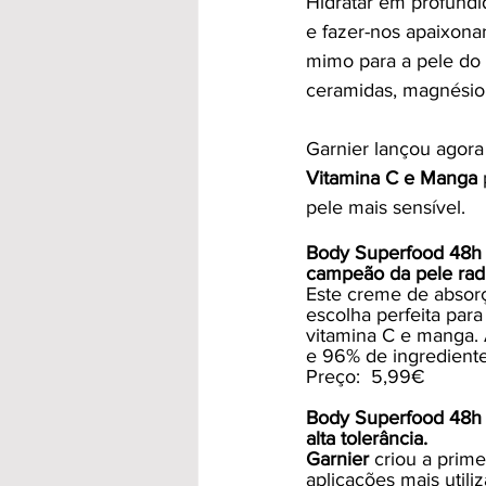
Hidratar em profundi
e fazer-nos apaixonar
mimo para a pele do 
ceramidas, magnésio 
Garnier lançou agora
Vitamina C e Manga
pele mais sensível.
Body Superfood 48h 
campeão da pele radi
Este creme de absorç
escolha perfeita para
vitamina C e manga. 
e 96% de ingrediente
Preço:  5,99€
Body Superfood 48h 
alta tolerância.
Garnier 
criou a prim
aplicações mais util