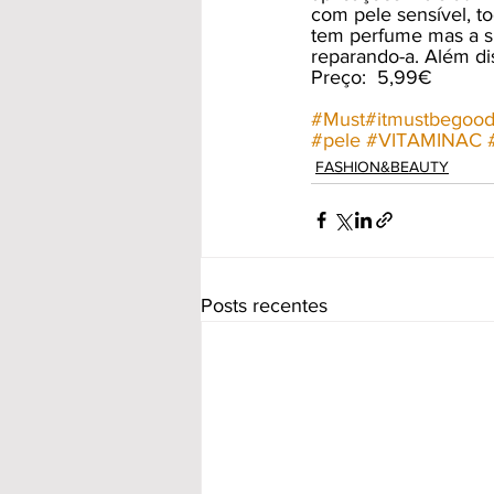
com pele sensível, to
tem perfume mas a su
reparando-a. Além di
Preço:  5,99€
#Must
#itmustbegoo
#pele
#VITAMINAC
FASHION&BEAUTY
Posts recentes