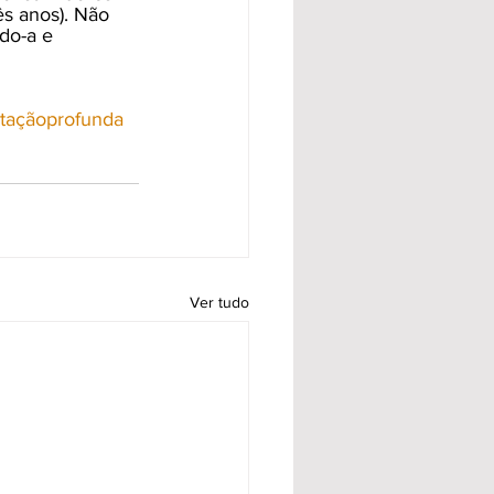
ês anos). Não 
do-a e 
ataçãoprofunda
Ver tudo