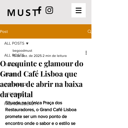
MUST
Post
ALL POSTS
begoodmust
ALL POSTS
10 de dez. de 2025
2 min de leitura
O requinte e glamour do
TRAVEL
Grand Café Lisboa que
TASTE
acabou de abrir na baixa
EXPERIENCE
da capital
LIFESTYLE
Situado na icónica Praça dos 
FASHION&BEAUTY
Restauradores, o Grand Café Lisboa 
promete ser um novo ponto de 
encontro onde o sabor e o estilo se 