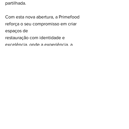
partilhada.
Com esta nova abertura, a Primefood 
reforça o seu compromisso em criar 
espaços de
restauração com identidade e 
excelência, onde a experiência, a 
qualidade e o ambiente são
tão importantes quanto o sabor.
#Must
#itmustbegood
#GrandCaféLisboa
#elegânciadoscafésdeantigamente
#tradição
#cafelisboa
#gastronomia
#pastelaria
Grand Café Lisboa
TASTE