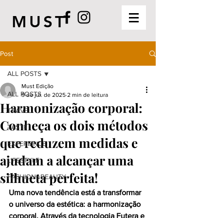
MUST
Post
ALL POSTS
Must Edição
ALL POSTS
9 de jul. de 2025
2 min de leitura
Harmonização corporal:
TRAVEL
Conheça os dois métodos
TASTE
que reduzem medidas e
EXPERIENCE
ajudam a alcançar uma
LIFESTYLE
silhueta perfeita!
FASHION&BEAUTY
Uma nova tendência está a transformar 
o universo da estética: a harmonização 
corporal. Através da tecnologia Futera e 