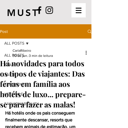
MUST
Post
ALL POSTS
CarlaRibeiro
ALL POSTS
30 de jun.
3 min de leitura
Há novidades para todos
TRAVEL
os tipos de viajantes: Das
TASTE
férias em família aos
EXPERIENCE
hotéis de luxo... prepare-
LIFESTYLE
se para fazer as malas!
FASHION&BEAUTY
Há hotéis onde os pais conseguem 
finalmente descansar, resorts que 
recebem animais de estimação, um 