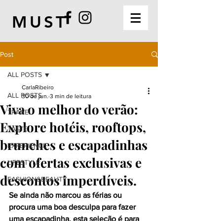
MUST
Post
ALL POSTS
CarlaRibeiro
ALL POSTS
30 de jun.
3 min de leitura
Viva o melhor do verão:
TRAVEL
Explore hotéis, rooftops,
TASTE
brunches e escapadinhas
EXPERIENCE
com ofertas exclusivas e
LIFESTYLE
descontos imperdíveis.
FASHION&BEAUTY
Se ainda não marcou as férias ou 
procura uma boa desculpa para fazer 
uma escapadinha, esta seleção é para 