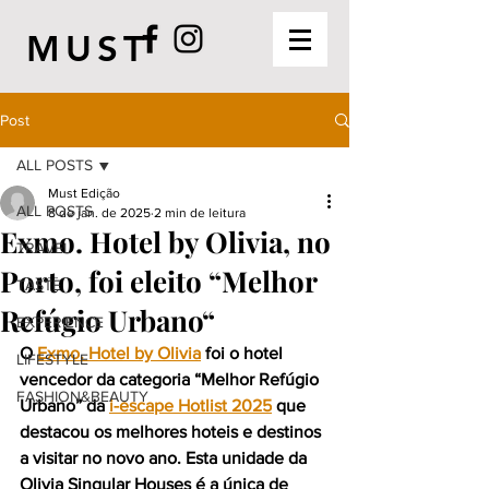
MUST
Post
ALL POSTS
Must Edição
ALL POSTS
8 de jan. de 2025
2 min de leitura
Exmo. Hotel by Olivia, no
TRAVEL
Porto, foi eleito “Melhor
TASTE
Refúgio Urbano“
EXPERIENCE
O
Exmo. Hotel by Olivia
foi o hotel 
LIFESTYLE
vencedor da categoria “Melhor Refúgio 
FASHION&BEAUTY
Urbano” da
i-escape Hotlist 2025
que 
destacou os melhores hoteis e destinos 
a visitar no novo ano. Esta unidade da 
Olivia Singular Houses é a única de 