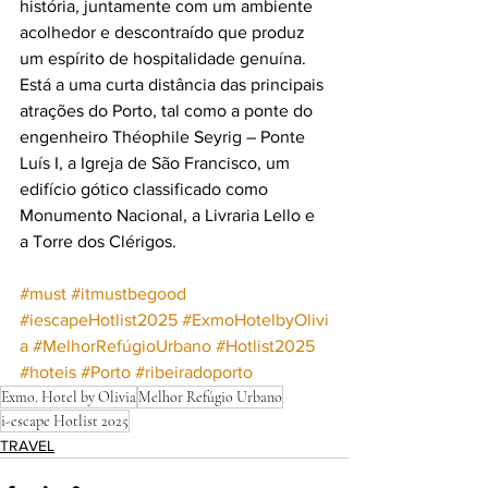
história, juntamente com um ambiente 
acolhedor e descontraído que produz 
um espírito de hospitalidade genuína.
Está a uma curta distância das principais 
atrações do Porto, tal como a ponte do 
engenheiro Théophile Seyrig – Ponte 
Luís I, a Igreja de São Francisco, um 
edifício gótico classificado como 
Monumento Nacional, a Livraria Lello e 
a Torre dos Clérigos.
#must
#itmustbegood
#
iescapeHotlist2025
#ExmoHotelbyOlivi
a
#MelhorRefúgioUrbano
#Hotlist2025
#hoteis
#Porto
#ribeiradoporto
Exmo. Hotel by Olivia
Melhor Refúgio Urbano
i-escape Hotlist 2025
TRAVEL