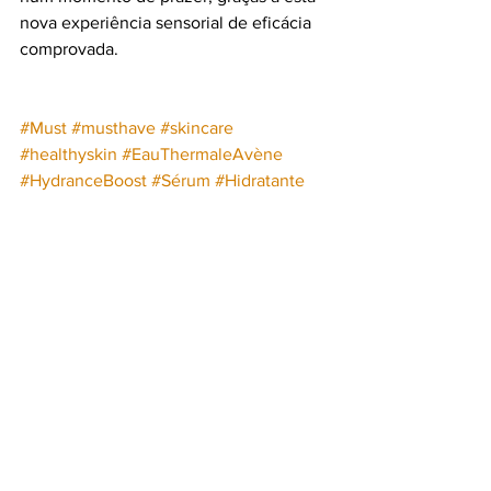
nova experiência sensorial de eficácia 
comprovada.
#Must
#musthave
#skincare
#healthyskin
#EauThermaleAvène
#HydranceBoost
#Sérum
#Hidratante
#Avène
Avène
Eau Thermale Avène
FASHION&BEAUTY
Ver tudo
Posts recentes