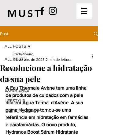
MUST
Post
ALL POSTS
CarlaRibeiro
ALL POSTS
26 de abr. de 2023
2 min de leitura
Revolucione a hidratação
TRAVEL
da sua pele
TASTE
A Eau Thermale Avène tem uma linha 
EXPERIENCE
de produtos de cuidados com a pele 
LIFESTYLE
rica em Água Termal d'Avène. A sua 
gama Hydrance tornou-se uma 
FASHION&BEAUTY
referência em hidratação em farmácias 
e parafarmácias. O novo produto, 
Hydrance Boost Sérum Hidratante 