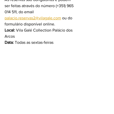
ser feitas através do número (+351) 965 
014 511, do email
palacio.reservas2@vilagale.com
 ou do 
formulário disponível online.
Local: 
Vila Galé Collection Palácio dos 
Arcos
Data: 
Todas as sextas-feiras
Preço:
 35€ por adulto (crianças até 12 
anos com 50% de desconto)
#must
#itmustbegood
#jantar
#poesia
#jantarpoesia
 #
VILAGALÉ 
#POESIACOMJANTAR
#PALÁCIODOSARCOS
#gastronomia
#cultura
#sabores
Vila Galé Collection Palácio dos Arcos
TASTE
EXPERIENCE