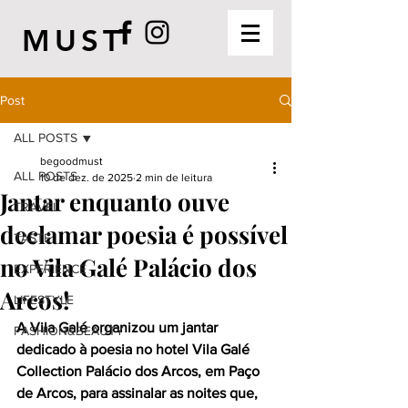
MUST
Post
ALL POSTS
begoodmust
ALL POSTS
10 de dez. de 2025
2 min de leitura
Jantar enquanto ouve
TRAVEL
declamar poesia é possível
TASTE
no Vila Galé Palácio dos
EXPERIENCE
Arcos!
LIFESTYLE
A Vila Galé organizou um jantar 
FASHION&BEAUTY
dedicado à poesia no hotel Vila Galé 
Collection Palácio dos Arcos, em Paço 
de Arcos, para assinalar as noites que, 