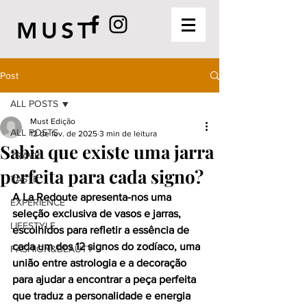
MUST
Post
ALL POSTS
Must Edição
ALL POSTS
12 de fev. de 2025
3 min de leitura
Sabia que existe uma jarra
TRAVEL
perfeita para cada signo?
TASTE
A La Redoute apresenta-nos uma 
EXPERIENCE
seleção exclusiva de vasos e jarras, 
LIFESTYLE
escolhidos para refletir a essência de 
cada um dos 12 signos do zodíaco, uma 
FASHION&BEAUTY
união entre astrologia e a decoração 
para ajudar a encontrar a peça perfeita 
que traduz a personalidade e energia 