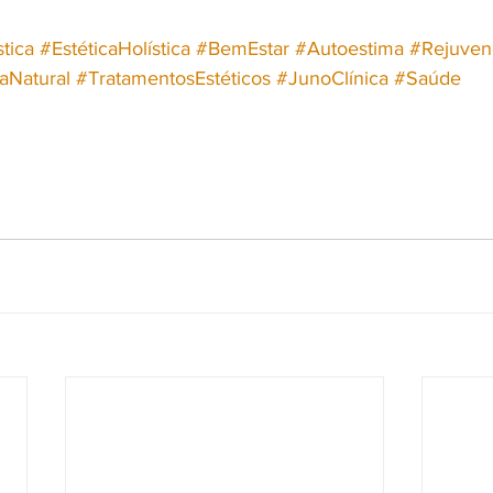
stica
#EstéticaHolística
#BemEstar
#Autoestima
#Rejuven
aNatural
#TratamentosEstéticos
#JunoClínica
#Saúde