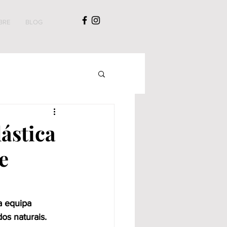
BRE
BLOG
lástica
e
a equipa 
os naturais. 