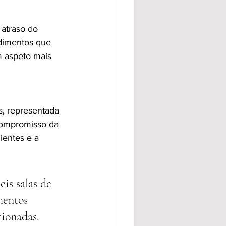
atraso do 
dimentos que 
 aspeto mais 
, representada 
compromisso da 
ientes e a 
is salas de 
mentos 
ionadas. 