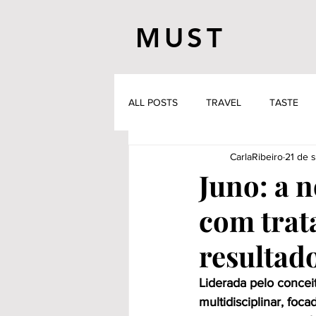
MUST
ALL POSTS
TRAVEL
TASTE
CarlaRibeiro
21 de 
Juno: a n
com trat
resultado
Liderada pelo conceit
multidisciplinar, fo