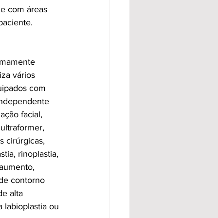
de com áreas 
aciente.  
nimamente 
iza vários 
quipados com 
independente 
ção facial, 
ultraformer, 
 cirúrgicas, 
tia, rinoplastia, 
 aumento, 
 de contorno 
e alta 
a labioplastia ou 