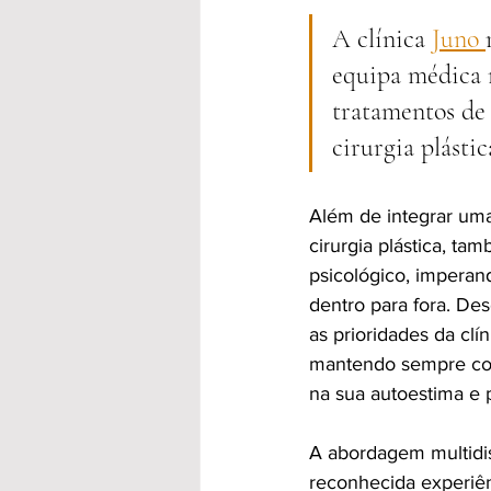
A clínica 
Juno 
equipa médica m
tratamentos de 
cirurgia plástica
Além de integrar uma
cirurgia plástica, t
psicológico, imperan
dentro para fora. Desd
as prioridades da clín
mantendo sempre com
na sua autoestima e p
A abordagem multidis
reconhecida experiê