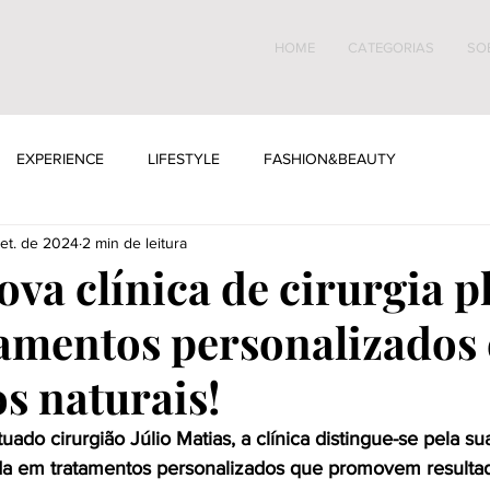
HOME
CATEGORIAS
SO
EXPERIENCE
LIFESTYLE
FASHION&BEAUTY
set. de 2024
2 min de leitura
ova clínica de cirurgia p
amentos personalizados 
s naturais!
uado cirurgião Júlio Matias, a clínica distingue-se pela su
cada em tratamentos personalizados que promovem resultad