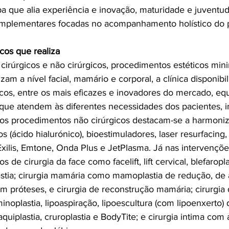
a que alia experiência e inovação, maturidade e juventu
omplementares focadas no acompanhamento holístico do p
cos que realiza
cirúrgicos e não cirúrgicos, procedimentos estéticos mi
zam a nível facial, mamário e corporal, a clínica disponibil
cos, entre os mais eficazes e inovadores do mercado, e
 que atendem às diferentes necessidades dos pacientes, 
os procedimentos não cirúrgicos destacam-se a harmoniza
 (ácido hialurónico), bioestimuladores, laser resurfacing, 
xilis, Emtone, Onda Plus e JetPlasma. Já nas intervenções
de cirurgia da face como facelift, lift cervical, blefaroplas
astia; cirurgia mamária como mamoplastia de redução, de
 próteses, e cirurgia de reconstrução 
mamária; cirurgia
oplastia, lipoaspiração, lipoescultura (com lipoenxerto) d
raquiplastia, cruroplastia e BodyTite; e cirurgia intima com 