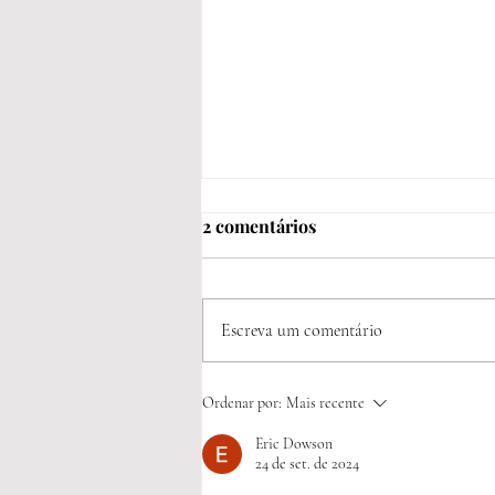
2 comentários
Escreva um comentário
Há um detalhe que muda
Ordenar por:
Mais recente
tudo: os acessórios que
Eric Dowson
elevam qualquer look
24 de set. de 2024