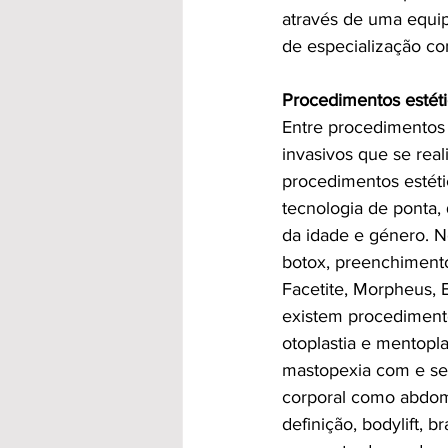
através de uma equip
de especialização c
Procedimentos estéti
Entre procedimentos 
invasivos 
que se reali
procedimentos estéti
tecnologia de ponta,
da idade e género. N
botox, preenchimentos
Facetite, Morpheus, E
existem procedimentos 
otoplastia e mentopl
mastopexia com e sem
corporal como abdomin
definição, bodylift, b