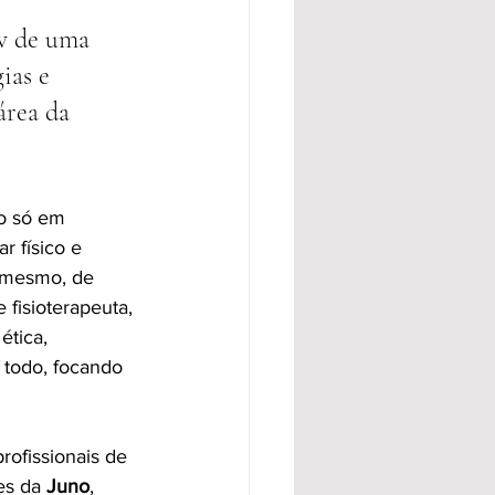
w de uma 
ias e 
área da 
ão só em 
 físico e 
 mesmo, de 
 fisioterapeuta, 
ética, 
todo, focando 
ofissionais de 
es da
 Juno
, 