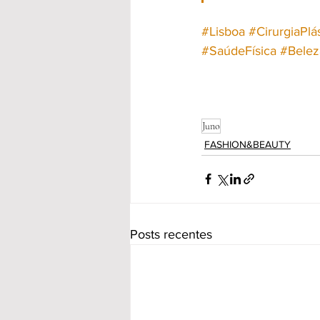
#Lisboa
#CirurgiaPlá
#SaúdeFísica
#Belez
Juno
FASHION&BEAUTY
Posts recentes