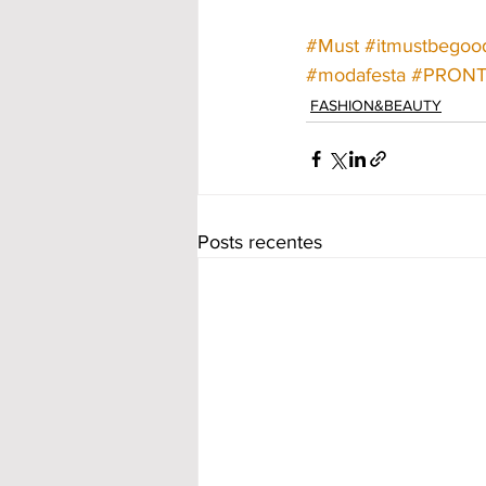
#Must
#itmustbegoo
#modafesta
#PRONT
FASHION&BEAUTY
Posts recentes