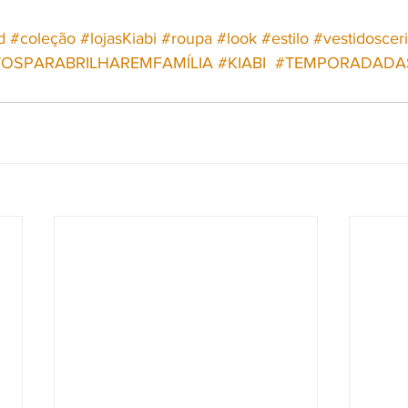
d
#coleção
#lojasKiabi
#roupa
#look
#estilo
#vestidoscer
OSPARABRILHAREMFAMÍLIA
#KIABI
#TEMPORADADA