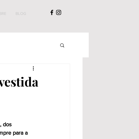
BRE
BLOG
vestida
, dos 
mpre para a 