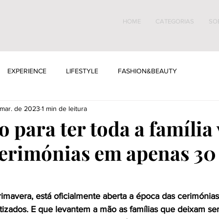
HOME
CATEGORIAS
SO
EXPERIENCE
LIFESTYLE
FASHION&BEAUTY
mar. de 2023
1 min de leitura
 para ter toda a família 
cerimónias em apenas 30
mavera, está oficialmente aberta a época das cerimónias
izados. E que levantem a mão as famílias que deixam se