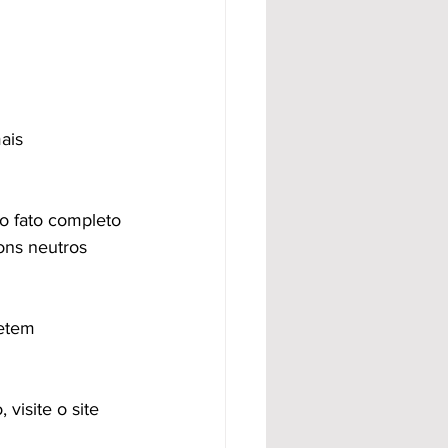
ais 
lo fato completo 
ons neutros 
etem 
visite o site 