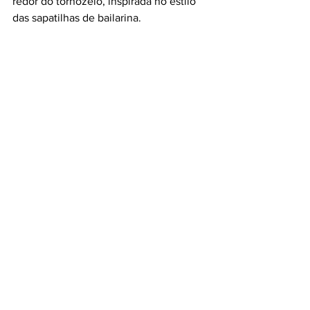
redor do tornozelo, inspirada no estilo 
das sapatilhas de bailarina.