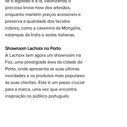
se o algodão e a lã, valorizando o 
precioso know-how dos artesãos, 
enquanto mantém preços acessíveis e 
preserva a qualidade dos tecidos 
nobres, como a caxemira da Mongólia, 
estampas da Índia e sedas italianas.
Showroom Lachoix no Porto
A Lachoix tem agora um showroom na 
Foz, uma prestigiada área da cidade do 
Porto, onde apresenta as suas últimas 
novidades e os produtos mais populares 
às suas clientes. Este é um passo crucial 
para a marca, uma vez que encontra 
inspiração no público português. 
Apesar de oferecer facilidades nas 
compras online, como políticas de 
devolução e troca, muitas clientes 
preferem experimentar os produtos 