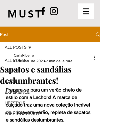
MUST
Post
ALL POSTS
CarlaRibeiro
ALL POSTS
17 de mai. de 2023
2 min de leitura
Sapatos e sandálias
TRAVEL
deslumbrantes!
TASTE
Prepare-se para um verão cheio de 
EXPERIENCE
estilo com a Lachoix! A marca de 
LIFESTYLE
calçado traz uma nova coleção incrível 
de primavera-verão, repleta de sapatos 
FASHION&BEAUTY
e sandálias deslumbrantes. 