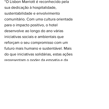
“O Lisbon Marriott é reconhecido pela 
sua dedicação à hospitalidade, 
sustentabilidade e envolvimento 
comunitário. Com uma cultura orientada 
para o impacto positivo, o hotel 
desenvolve ao longo do ano várias 
iniciativas sociais e ambientais que 
reforçam o seu compromisso com um 
futuro mais humano e sustentável. Mais 
do que iniciativas solidárias, estas ações 
representam o poder da empatia e da 
responsabilidade coletiva. Quando as 
empresas, instituições e pessoas se 
juntam por uma causa maior, 
conseguimos transformar realidades e 
criar momentos de esperança para que 
mais precisa. É este o espírito do 
programa Serve 360 e é esta a marca 
que queremos deixar na nossa 