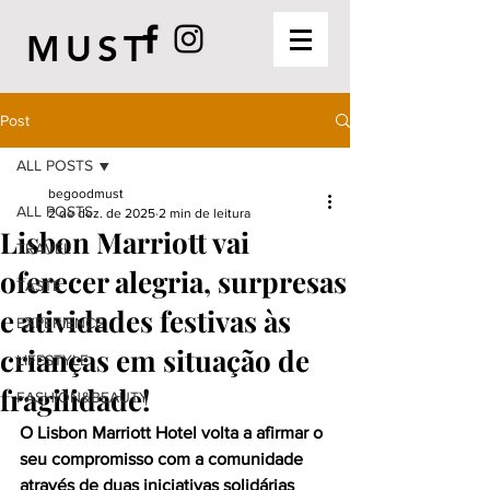
MUST
Post
ALL POSTS
begoodmust
ALL POSTS
2 de dez. de 2025
2 min de leitura
Lisbon Marriott vai
TRAVEL
oferecer alegria, surpresas
TASTE
e atividades festivas às
EXPERIENCE
crianças em situação de
LIFESTYLE
fragilidade!
FASHION&BEAUTY
O Lisbon Marriott Hotel volta a afirmar o 
seu compromisso com a comunidade 
através de duas iniciativas solidárias 