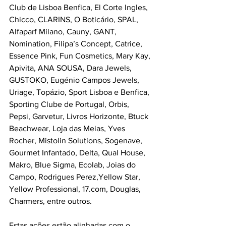
Club de Lisboa Benfica, El Corte Ingles, 
Chicco, CLARINS, O Boticário, SPAL, 
Alfaparf Milano, Cauny, GANT, 
Nomination, Filipa’s Concept, Catrice, 
Essence Pink, Fun Cosmetics, Mary Kay, 
Apivita, ANA SOUSA, Dara Jewels, 
GUSTOKO, Eugénio Campos Jewels, 
Uriage, Topázio, Sport Lisboa e Benfica, 
Sporting Clube de Portugal, Orbis, 
Pepsi, Garvetur, Livros Horizonte, Btuck 
Beachwear, Loja das Meias, Yves 
Rocher, Mistolin Solutions, Sogenave, 
Gourmet Infantado, Delta, Qual House, 
Makro, Blue Sigma, Ecolab, Joias do 
Campo, Rodrigues Perez,Yellow Star, 
Yellow Professional, 17.com, Douglas, 
Charmers, entre outros.
Estas ações estão alinhadas com o 