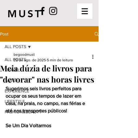
MUST
Post
ALL POSTS
begoodmust
ALL POSTS
22 de ago. de 2025
5 min de leitura
Meia dúzia de livros para
TRAVEL
"devorar" nas horas livres
TASTE
Sugerimos seis livros perfeitos para 
EXPERIENCE
ocupar os seus tempos de lazer em 
LIFESTYLE
casa, na praia, no campo, nas férias e 
até nos transportes públicos!
FASHION&BEAUTY
Se Um Dia Voltarmos