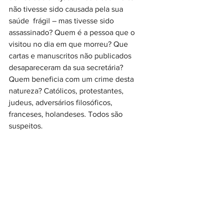
não tivesse sido causada pela sua 
saúde  frágil – mas tivesse sido 
assassinado? Quem é a pessoa que o 
visitou no dia em que morreu? Que 
cartas e manuscritos não publicados 
desapareceram da sua secretária? 
Quem beneficia com um crime desta 
natureza? Católicos, protestantes, 
judeus, adversários filosóficos, 
franceses, holandeses. Todos são 
suspeitos.
Quem Matou Espinosa?
, de Jean-
François Bensahel, reconstitui a obra e 
vida de Espinosa e lança o debate sobre 
a morte de um homem cujo 
pensamento ameaçava os fundamentos 
das sociedades europeias de então.
Publicado pela Bertrand Editora 